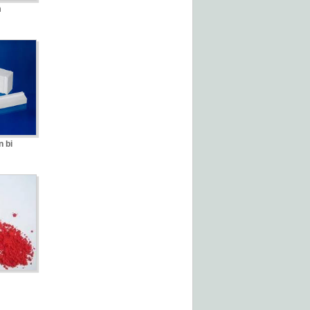
m
n bi