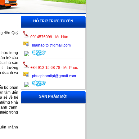
HỖ TRỢ TRỰC TUYẾN
ọng đến Quý
0914576099 - Mr. Hảo
maihaoltpi@gmail.com
 thức trong
răn trở của
các nhà sản
 thị trường
+84 912 15 68 78 - Mr. Phuc
h doanh và
phucphamltpi@gmail.com
ến bộ phận
uan tâm đến
SẢN PHẨM MỚI
ia sẻ về hệ
m những Nhà
cạnh tranh,
ghiệp trong
Liên Thành