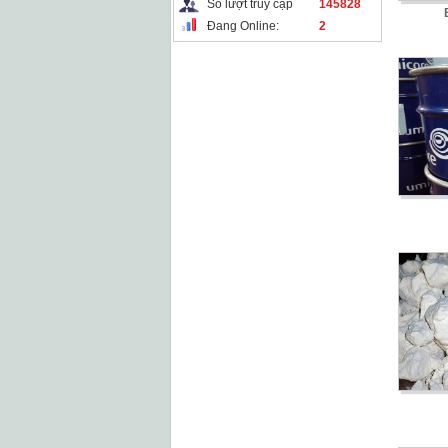
Số lượt truy cập
145828
Đang Online:
2