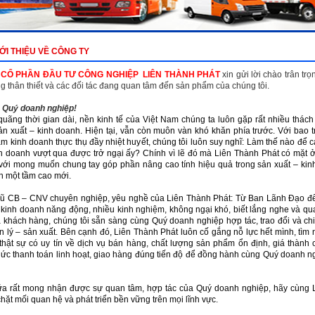
ỚI THIỆU VỀ CÔNG TY
 CỔ PHẦN ĐẦU TƯ CÔNG NGHIỆP LIÊN THÀNH PHÁT
xin gửi lời chào trân tr
 thân thiết và các đối tác đang quan tâm đến sản phẩm của chúng tôi.
 Quý doanh nghiệp!
quãng thời gian dài, nền kinh tế của Việt Nam chúng ta luôn gặp rất nhiều thách
ản xuất – kinh doanh. Hiện tại, vẫn còn muôn vàn khó khăn phía trước. Với bao t
m kinh doanh thực thụ đầy nhiệt huyết, chúng tôi luôn suy nghĩ: Làm thế nào để 
nh doanh vượt qua được trở ngại ấy? Chính vì lẽ đó mà Liên Thành Phát có mặt ở
với mong muốn chung tay góp phần nâng cao tính hiệu quả trong sản xuất – kin
 một tầm cao mới.
gũ CB – CNV chuyên nghiệp, yêu nghề của Liên Thành Phát: Từ Ban Lãnh Đạo đ
 kinh doanh năng động, nhiều kinh nghiệm, không ngại khó, biết lắng nghe và q
ủa khách hàng, chúng tôi sẵn sàng cùng Quý doanh nghiệp hợp tác, trao đổi và ch
n lý – sản xuất. Bên cạnh đó, Liên Thành Phát luôn cố gắng nỗ lực hết mình, tì
thật sự có uy tín về dịch vụ bán hàng, chất lượng sản phẩm ổn định, giá thành 
ức thanh toán linh hoạt, giao hàng đúng tiến độ để đồng hành cùng Quý doanh n
ữa rất mong nhận được sự quan tâm, hợp tác của Quý doanh nghiệp, hãy cùng 
chặt mối quan hệ và phát triển bền vững trên mọi lĩnh vực.