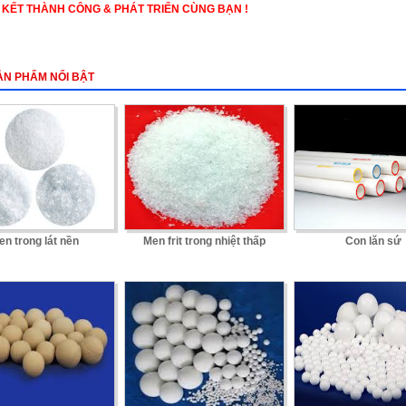
N KẾT THÀNH CÔNG & PHÁT TRIỂN CÙNG BẠN !
ẢN PHẨM NỔI BẬT
en trong lát nền
Men frit trong nhiệt thấp
Con lăn sứ