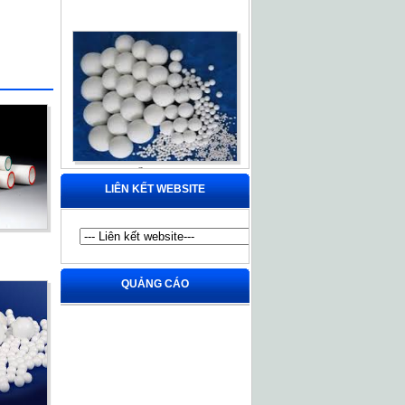
Bi nghiền Trung Cao
LIÊN KẾT WEBSITE
QUẢNG CÁO
Con lăn sứ