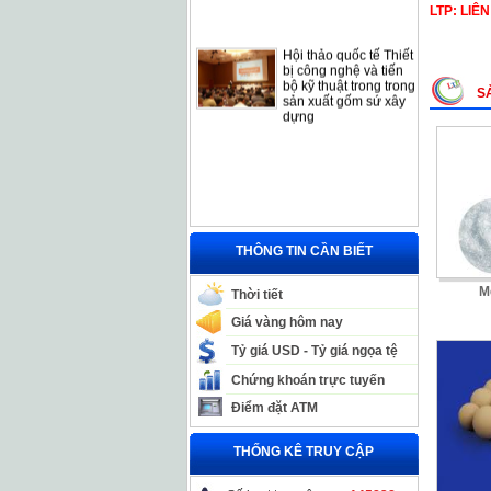
LTP: LIÊ
Hội thảo quốc tế Thiết
bị công nghệ và tiến
bộ kỹ thuật trong trong
sản xuất gốm sứ xây
S
dựng
THÔNG TIN CẦN BIẾT
M
Thời tiết
Giá vàng hôm nay
Tỷ giá USD - Tỷ giá ngọa tệ
Chứng khoán trực tuyến
Điểm đặt ATM
THỐNG KÊ TRUY CẬP