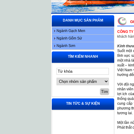
DANH MỤC SẢN PHẨM
GI
Ngành Gạch Men
CÔNG TY
khách hàng
Ngành Gốm Sứ
Ngành Sơn
Kính thưa
Suốt một 
lĩnh vực s
TÌM KIẾM NHANH
một nhà là
xuất – ki
Việt Nam 
hướng đến
Với đội n
nhân viên
lợi ích c
thống quả
TIN TỨC & SỰ KIỆN
cung cấp 
phương th
tương lai.
Một lần n
Phát thắt 